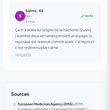
Salma, 46
S
Vérifié
Fès
3 mois
Ça m’a aidée sur la ligne de la mâchoire. Quand
j’ai arrêté deux semaines pendant un voyage, la
repousse est revenue comme avant. J’ai repris et
c’est redevenu plus calme.
14/12/2025
Sources
European Medicines Agency (EMA)
(2019).
Summary of Product Characteristics (SmPC) —