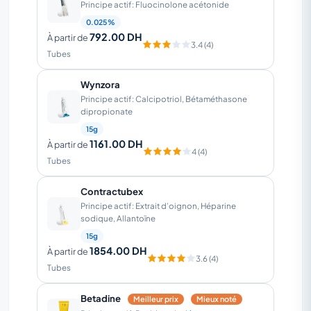
Principe actif: Fluocinolone acétonide
0.025%
792.00 DH
À partir de
3.4 (4)
Tubes
Wynzora
Principe actif: Calcipotriol, Bétaméthasone
dipropionate
15g
1161.00 DH
À partir de
4 (4)
Tubes
Contractubex
Principe actif: Extrait d’oignon, Héparine
sodique, Allantoïne
15g
1854.00 DH
À partir de
3.6 (4)
Tubes
Betadine
Meilleur prix
Mieux noté