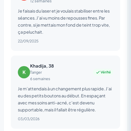
12 semaines
Je faisais du laser et je voulais stabiliser entre les
séances. J’ai vu moins de repousses fines. Par
contre, si je mettais mon fond de teint trop vite,
ça peluchait.
22/09/2025
Khadija, 38
K
Vérifié
Tanger
6 semaines
Je m’attendais à un changement plus rapide. J’ai
eu des petits boutons au début. En espaçant
avec mes soins anti-acné, c’est devenu
supportable, mais il fallait être régulière.
03/03/2026