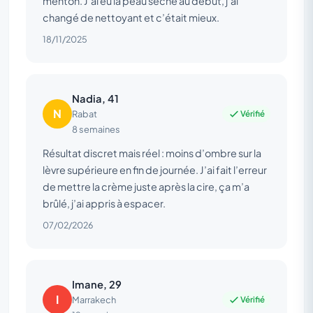
menton. J’ai eu la peau sèche au début, j’ai
changé de nettoyant et c’était mieux.
18/11/2025
Nadia, 41
N
Vérifié
Rabat
8 semaines
Résultat discret mais réel : moins d’ombre sur la
lèvre supérieure en fin de journée. J’ai fait l’erreur
de mettre la crème juste après la cire, ça m’a
brûlé, j’ai appris à espacer.
07/02/2026
Imane, 29
I
Vérifié
Marrakech