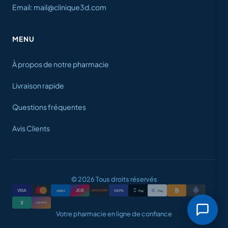
Email: mail@clinique3d.com
MENU
À propos de notre pharmacie
Livraison rapide
Questions fréquentes
Avis Clients
© 2026 Tous droits réservés
₿

VISA
JCB
G
AMEX
SEPA
Pay
Pay
DISCOVER
₮
CRYPTO
Votre pharmacie en ligne de confiance