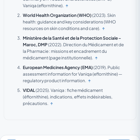
Vaniqa (eflornithine).
↑
World Health Organization (WHO)
(2023).
Skin
health: guidance and key considerations (WHO
resources on skin conditions and care).
↑
Ministère de la Santé et de la Protection Sociale –
Maroc, DMP
(2022).
Direction du Médicament et de
la Pharmacie : missions et encadrement du
médicament (page institutionnelle).
↑
European Medicines Agency (EMA)
(2019).
Public
assessment information for Vaniqa (eflornithine) —
regulatory product information.
↑
VIDAL
(2025).
Vaniqa : fiche médicament
(éflornithine), indications, effets indésirables,
précautions.
↑