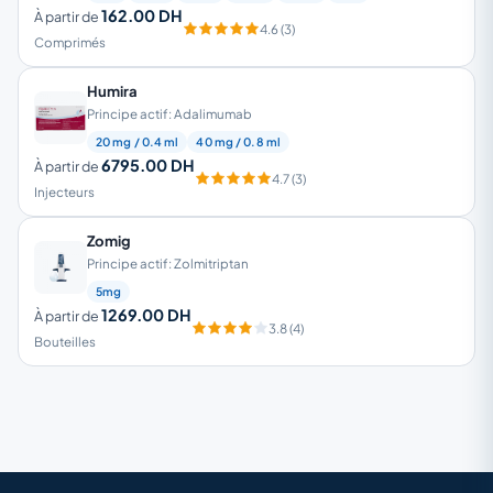
162.00 DH
À partir de
4.6 (3)
Comprimés
Humira
Principe actif: Adalimumab
20 mg / 0.4 ml
40 mg / 0.8 ml
6795.00 DH
À partir de
4.7 (3)
Injecteurs
Zomig
Principe actif: Zolmitriptan
5mg
1269.00 DH
À partir de
3.8 (4)
Bouteilles