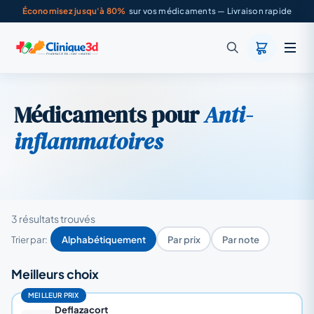
Économisez jusqu'à 80%
sur vos médicaments — Livraison rapide
Médicaments pour
Anti-
inflammatoires
3 résultats trouvés
Trier par:
Alphabétiquement
Par prix
Par note
Meilleurs choix
MEILLEUR PRIX
Deflazacort