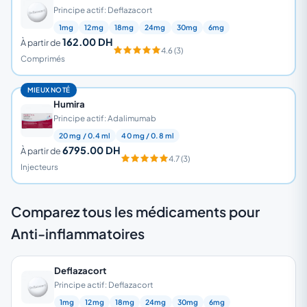
Principe actif: Deflazacort
1mg
12mg
18mg
24mg
30mg
6mg
162.00 DH
À partir de
4.6 (3)
Comprimés
MIEUX NOTÉ
Humira
Principe actif: Adalimumab
20 mg / 0.4 ml
40 mg / 0.8 ml
6795.00 DH
À partir de
4.7 (3)
Injecteurs
Comparez tous les médicaments pour
Anti-inflammatoires
Deflazacort
Principe actif: Deflazacort
1mg
12mg
18mg
24mg
30mg
6mg