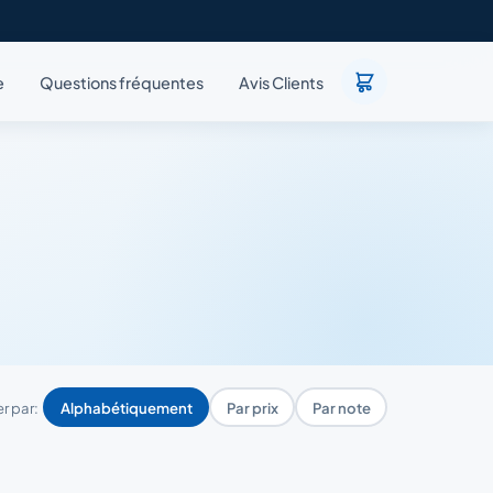
e
Questions fréquentes
Avis Clients
er par:
Alphabétiquement
Par prix
Par note