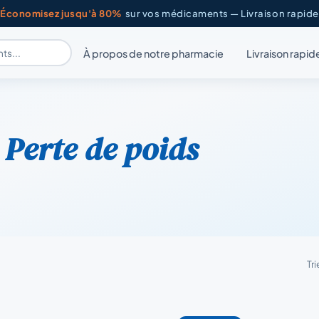
Économisez jusqu'à 80%
sur vos médicaments — Livraison rapide
À propos de notre pharmacie
Livraison rapid
r
Perte de poids
Tri