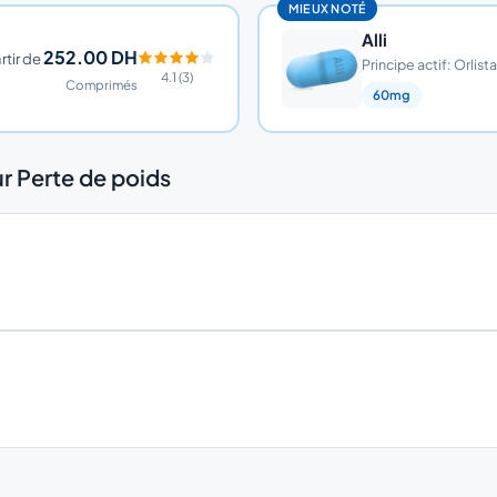
MIEUX NOTÉ
Alli
252.00 DH
rtir de
Principe actif: Orlista
4.1 (3)
Comprimés
60mg
 Perte de poids