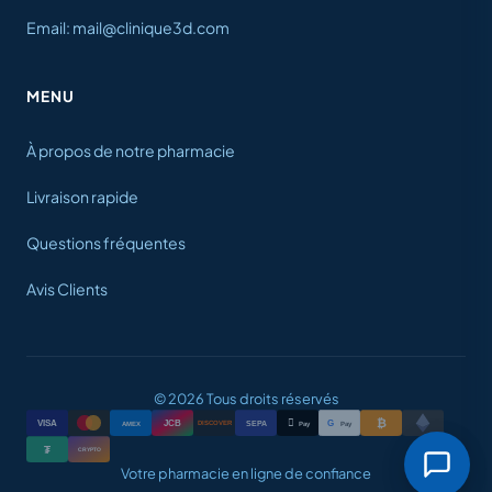
Email: mail@clinique3d.com
MENU
À propos de notre pharmacie
Livraison rapide
Questions fréquentes
Avis Clients
© 2026 Tous droits réservés
₿

VISA
JCB
G
AMEX
SEPA
Pay
Pay
DISCOVER
₮
CRYPTO
Votre pharmacie en ligne de confiance