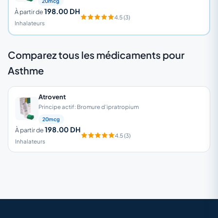
20mcg
198.00 DH
À partir de
4.5 (3)
Inhalateurs
Comparez tous les médicaments pour
Asthme
Atrovent
Principe actif: Bromure d’ipratropium
20mcg
198.00 DH
À partir de
4.5 (3)
Inhalateurs