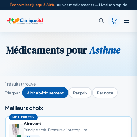
Économisez jusqu'à 80%
sur vos médicaments — Livraison rapide
Médicaments pour
Asthme
1 résultat trouvé
Trier par:
Alphabétiquement
Par prix
Par note
Meilleurs choix
MEILLEUR PRIX
Atrovent
Principe actif: Bromure d’ipratropium