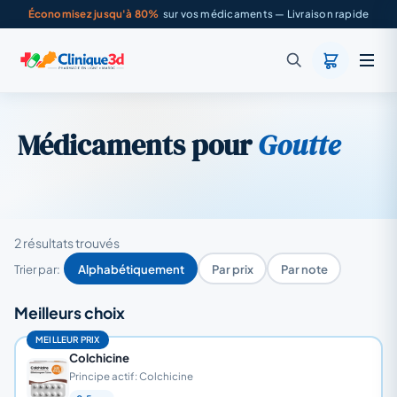
Économisez jusqu'à 80%
sur vos médicaments — Livraison rapide
Médicaments pour
Goutte
2 résultats trouvés
Trier par:
Alphabétiquement
Par prix
Par note
Meilleurs choix
MEILLEUR PRIX
Colchicine
Principe actif: Colchicine