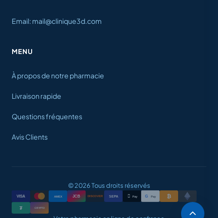
Email: mail@clinique3d.com
MENU
À propos de notre pharmacie
Livraison rapide
Questions fréquentes
Avis Clients
© 2026 Tous droits réservés
₿

VISA
JCB
G
AMEX
SEPA
Pay
Pay
DISCOVER
₮
CRYPTO