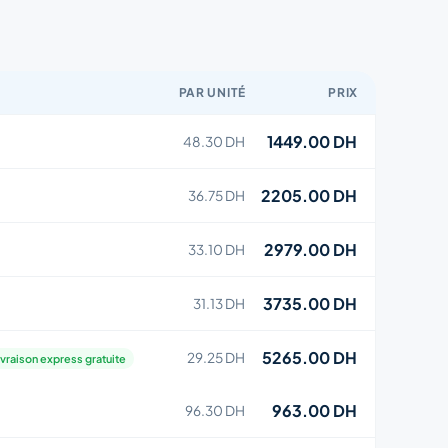
PAR UNITÉ
PRIX
1449.00 DH
48.30 DH
2205.00 DH
36.75 DH
2979.00 DH
33.10 DH
3735.00 DH
31.13 DH
5265.00 DH
29.25 DH
ivraison express gratuite
963.00 DH
96.30 DH