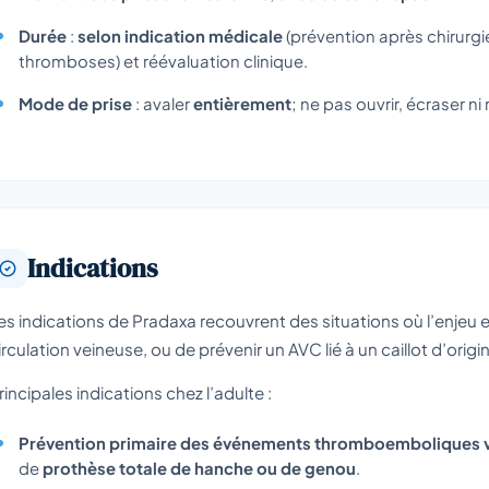
Durée
:
selon indication médicale
(prévention après chirurg
thromboses) et réévaluation clinique.
Mode de prise
: avaler
entièrement
; ne pas ouvrir, écraser ni
Indications
es indications de Pradaxa recouvrent des situations où l’enjeu es
irculation veineuse, ou de prévenir un AVC lié à un caillot d’orig
rincipales indications chez l’adulte :
Prévention primaire des événements thromboemboliques v
de
prothèse totale de hanche ou de genou
.