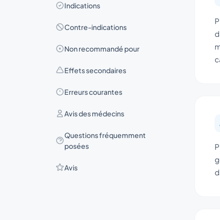
Indications
P
Contre-indications
d
m
Non recommandé pour
c
Effets secondaires
Erreurs courantes
Avis des médecins
Questions fréquemment
posées
P
g
Avis
d