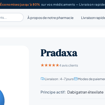
Économisez jusqu'à 80%
sur vos médicaments — Livraison rapide
À propos de notre pharmacie
Livraison rapid
Pradaxa
4 avis clients
Livraison : 4–7 jours
Modes de paiemen
Principe actif:
Dabigatran étexilate