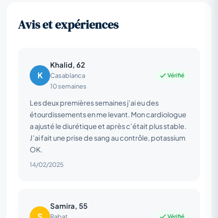
Avis et expériences
Khalid, 62
K
Vérifié
Casablanca
10 semaines
Les deux premières semaines j’ai eu des
étourdissements en me levant. Mon cardiologue
a ajusté le diurétique et après c’était plus stable.
J’ai fait une prise de sang au contrôle, potassium
OK.
14/02/2025
Samira, 55
S
Vérifié
Rabat