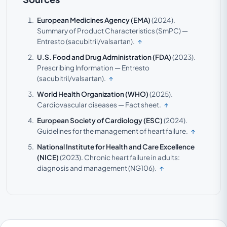
European Medicines Agency (EMA)
(2024).
Summary of Product Characteristics (SmPC) —
Entresto (sacubitril/valsartan).
↑
U.S. Food and Drug Administration (FDA)
(2023).
Prescribing Information — Entresto
(sacubitril/valsartan).
↑
World Health Organization (WHO)
(2025).
Cardiovascular diseases — Fact sheet.
↑
European Society of Cardiology (ESC)
(2024).
Guidelines for the management of heart failure.
↑
National Institute for Health and Care Excellence
(NICE)
(2023).
Chronic heart failure in adults:
diagnosis and management (NG106).
↑