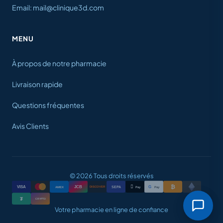
Email: mail@clinique3d.com
MENU
À propos de notre pharmacie
Livraison rapide
Questions fréquentes
Avis Clients
© 2026 Tous droits réservés
₿

VISA
JCB
G
AMEX
SEPA
Pay
Pay
DISCOVER
₮
CRYPTO
Votre pharmacie en ligne de confiance