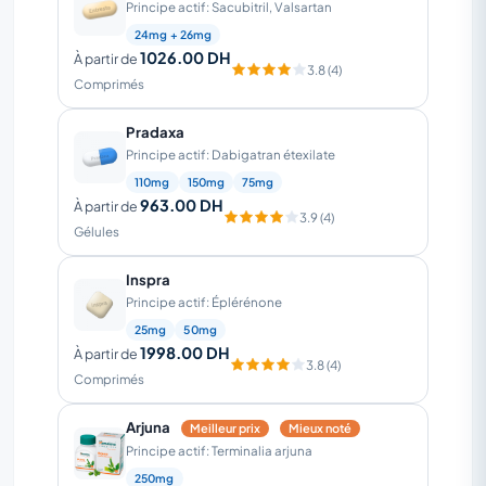
Principe actif: Sacubitril, Valsartan
24mg + 26mg
1026.00 DH
À partir de
3.8 (4)
Comprimés
Pradaxa
Principe actif: Dabigatran étexilate
110mg
150mg
75mg
963.00 DH
À partir de
3.9 (4)
Gélules
Inspra
Principe actif: Éplérénone
25mg
50mg
1998.00 DH
À partir de
3.8 (4)
Comprimés
Arjuna
Meilleur prix
Mieux noté
Principe actif: Terminalia arjuna
250mg