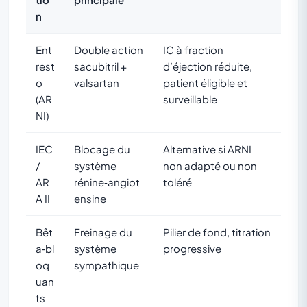
n
Ent
Double action
IC à fraction
rest
sacubitril +
d’éjection réduite,
o
valsartan
patient éligible et
(AR
surveillable
NI)
IEC
Blocage du
Alternative si ARNI
/
système
non adapté ou non
AR
rénine‑angiot
toléré
A II
ensine
Bêt
Freinage du
Pilier de fond, titration
a‑bl
système
progressive
oq
sympathique
uan
ts