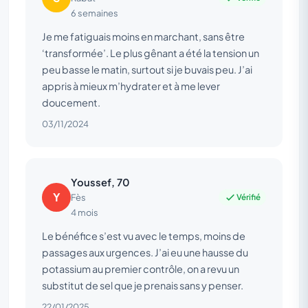
6 semaines
Je me fatiguais moins en marchant, sans être
‘transformée’. Le plus gênant a été la tension un
peu basse le matin, surtout si je buvais peu. J’ai
appris à mieux m’hydrater et à me lever
doucement.
03/11/2024
Youssef, 70
Y
Vérifié
Fès
4 mois
Le bénéfice s’est vu avec le temps, moins de
passages aux urgences. J’ai eu une hausse du
potassium au premier contrôle, on a revu un
substitut de sel que je prenais sans y penser.
22/01/2025