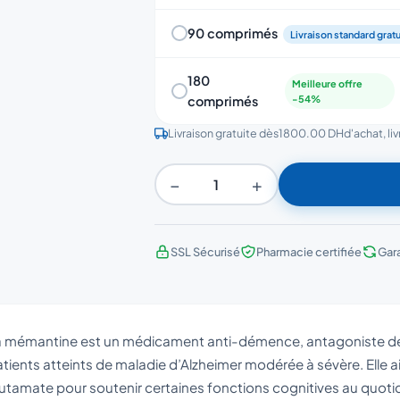
90 comprimés
Livraison standard gratu
180
Meilleure offre
comprimés
-54%
Livraison gratuite dès
1800.00 DH
d'achat, li
−
+
SSL Sécurisé
Pharmacie certifiée
Gar
a mémantine est un médicament anti-démence, antagoniste des
tients atteints de maladie d’Alzheimer modérée à sévère. Elle a
utamate pour soutenir certaines fonctions cognitives au quoti