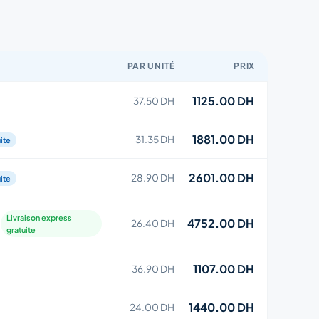
PAR UNITÉ
PRIX
1125.00 DH
37.50 DH
1881.00 DH
31.35 DH
ite
2601.00 DH
28.90 DH
ite
Livraison express
4752.00 DH
26.40 DH
gratuite
1107.00 DH
36.90 DH
1440.00 DH
24.00 DH