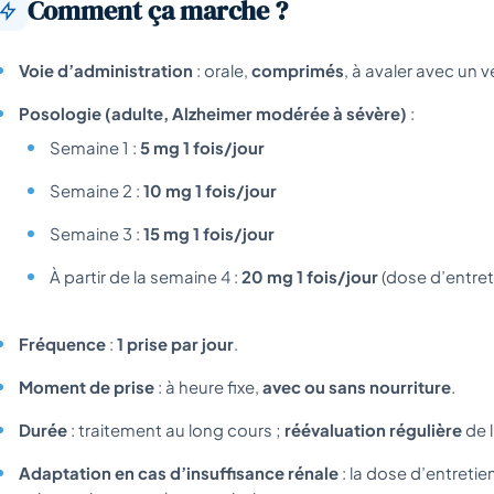
Comment ça marche ?
Voie d’administration
: orale,
comprimés
, à avaler avec un v
Posologie (adulte, Alzheimer modérée à sévère)
:
Semaine 1 :
5 mg 1 fois/jour
Semaine 2 :
10 mg 1 fois/jour
Semaine 3 :
15 mg 1 fois/jour
À partir de la semaine 4 :
20 mg 1 fois/jour
(dose d’entret
Fréquence
:
1 prise par jour
.
Moment de prise
: à heure fixe,
avec ou sans nourriture
.
Durée
: traitement au long cours ;
réévaluation régulière
de l
Adaptation en cas d’insuffisance rénale
: la dose d’entretien