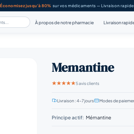
Économisez jusqu'à 80%
sur vos médicaments — Livraison rapide
À propos de notre pharmacie
Livraison rapid
Memantine
5 avis clients
Livraison : 4–7 jours
Modes de paiemen
Principe actif:
Mémantine