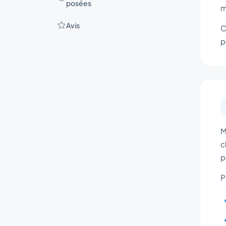
posées
m
Avis
C
p
M
c
p
P