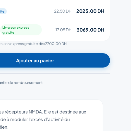
2025.00 DH
22.50 DH
ite
Livraison express
3069.00 DH
17.05 DH
gratuite
vraison express gratuite dès
2700.00 DH
Ajouter au panier
antie de remboursement
 récepteurs NMDA. Elle est destinée aux
ide à moduler l’excès d’activité du
dien.