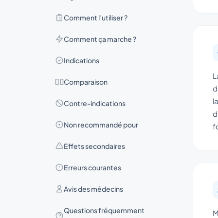
Comment l’utiliser ?
Comment ça marche ?
Indications
L
Comparaison
d
l
Contre-indications
d
Non recommandé pour
f
Effets secondaires
Erreurs courantes
Avis des médecins
Questions fréquemment
M