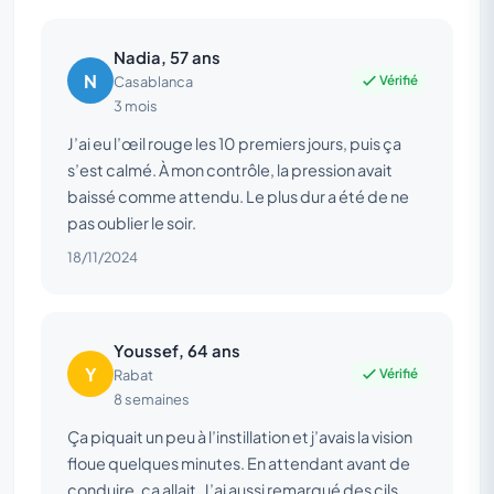
Nadia, 57 ans
N
Vérifié
Casablanca
3 mois
J’ai eu l’œil rouge les 10 premiers jours, puis ça
s’est calmé. À mon contrôle, la pression avait
baissé comme attendu. Le plus dur a été de ne
pas oublier le soir.
18/11/2024
Youssef, 64 ans
Y
Vérifié
Rabat
8 semaines
Ça piquait un peu à l’instillation et j’avais la vision
floue quelques minutes. En attendant avant de
conduire, ça allait. J’ai aussi remarqué des cils