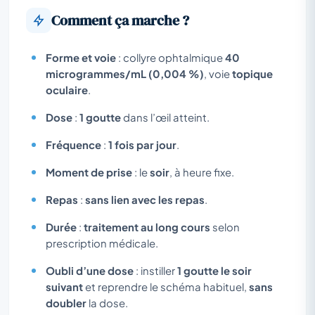
Comment ça marche ?
Forme et voie
: collyre ophtalmique
40
microgrammes/mL (0,004 %)
, voie
topique
oculaire
.
Dose
:
1 goutte
dans l’œil atteint.
Fréquence
:
1 fois par jour
.
Moment de prise
: le
soir
, à heure fixe.
Repas
:
sans lien avec les repas
.
Durée
:
traitement au long cours
selon
prescription médicale.
Oubli d’une dose
: instiller
1 goutte le soir
suivant
et reprendre le schéma habituel,
sans
doubler
la dose.