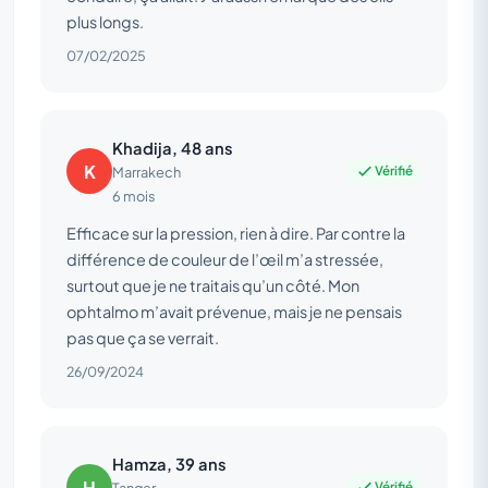
plus longs.
07/02/2025
Khadija, 48 ans
K
Vérifié
Marrakech
6 mois
Efficace sur la pression, rien à dire. Par contre la
différence de couleur de l’œil m’a stressée,
surtout que je ne traitais qu’un côté. Mon
ophtalmo m’avait prévenue, mais je ne pensais
pas que ça se verrait.
26/09/2024
Hamza, 39 ans
H
Vérifié
Tanger