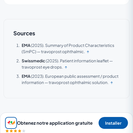
Sources
EMA
(2025).
Summary of Product Characteristics
(SmPC) — travoprost ophthalmic.
↑
Swissmedic
(2025).
Patient information leaflet —
travoprost eye drops.
↑
EMA
(2023).
European public assessment / product
information — travoprost ophthalmic solution.
↑
Obtenez notre application gratuite
Installer