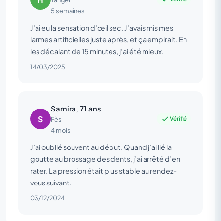
5 semaines
J’ai eu la sensation d’œil sec. J’avais mis mes
larmes artificielles juste après, et ça empirait. En
les décalant de 15 minutes, j’ai été mieux.
14/03/2025
Samira, 71 ans
S
Vérifié
Fès
4 mois
J’ai oublié souvent au début. Quand j’ai lié la
goutte au brossage des dents, j’ai arrêté d’en
rater. La pression était plus stable au rendez-
vous suivant.
03/12/2024