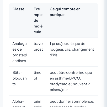
Classe
Exe
Ce qui compte en
mple
pratique
de
molé
cule
Analogu
travo
1 prise/jour, risque de
es de
prost
rougeur, cils, changement
prostagl
d’iris
andines
Bêta-
timol
peut être contre-indiqué
bloquan
ol
en asthme/BPCO,
ts
bradycardie ; souvent 2
prises/jour
Alpha-
brim
peut donner somnolence,
agonist
onidi
sécheresse buccale ;