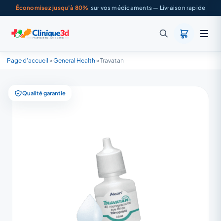
Économisez jusqu'à 80%
sur vos médicaments — Livraison rapide
Page d'accueil
»
General Health
»
Travatan
Qualité garantie