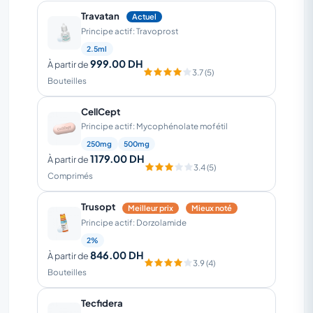
Travatan
Actuel
Principe actif: Travoprost
2.5ml
999.00 DH
À partir de
3.7 (5)
Bouteilles
CellCept
Principe actif: Mycophénolate mofétil
250mg
500mg
1179.00 DH
À partir de
3.4 (5)
Comprimés
Trusopt
Meilleur prix
Mieux noté
Principe actif: Dorzolamide
2%
846.00 DH
À partir de
3.9 (4)
Bouteilles
Tecfidera