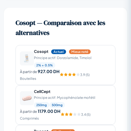
Cosopt — Comparaison avec les
alternatives
Cosopt
Actuel
Mieux noté
Principe actif: Dorzolamide, Timolol
2% + 0.5%
927.00 DH
À partir de
3.9 (5)
Bouteilles
CellCept
Principe actif: Mycophénolate mofétil
250mg
500mg
1179.00 DH
À partir de
3.4 (5)
Comprimés