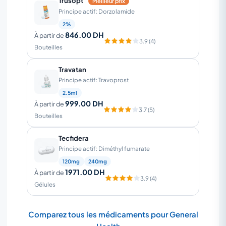
Trusopt
Meilleur prix
Principe actif: Dorzolamide
2%
846.00 DH
À partir de
3.9 (4)
Bouteilles
Travatan
Principe actif: Travoprost
2.5ml
999.00 DH
À partir de
3.7 (5)
Bouteilles
Tecfidera
Principe actif: Diméthyl fumarate
120mg
240mg
1971.00 DH
À partir de
3.9 (4)
Gélules
Comparez tous les médicaments pour General