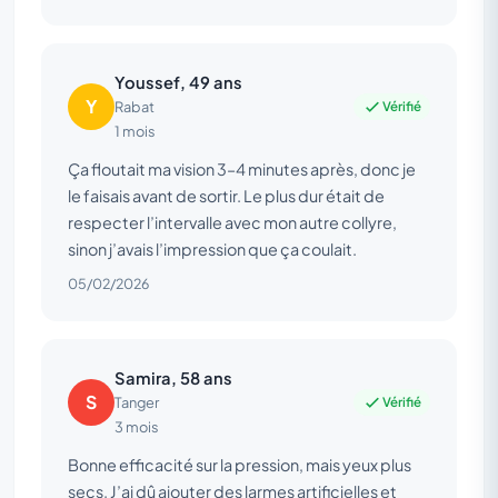
Youssef, 49 ans
Y
Vérifié
Rabat
1 mois
Ça floutait ma vision 3–4 minutes après, donc je
le faisais avant de sortir. Le plus dur était de
respecter l’intervalle avec mon autre collyre,
sinon j’avais l’impression que ça coulait.
05/02/2026
Samira, 58 ans
S
Vérifié
Tanger
3 mois
Bonne efficacité sur la pression, mais yeux plus
secs. J’ai dû ajouter des larmes artificielles et