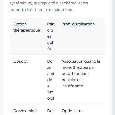
systémique), la simplicité du schéma, et les
comorbidités cardio-respiratoires.
Option
Prin
Profil d’utilisation
thérapeutique
cip
es
acti
fs
Cosopt
Dor
Association quand la
zol
monothérapie par
ami
bêta-bloquant
de
oculaire est
+
insuffisante
Tim
olol
Dorzolamide
Dor
Option si un