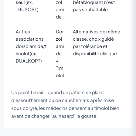
seul (ex.
zol
bêtabloquant n’est
TRUSOPT)
ami
pas souhaitable
de
Autres
Dor
Alternatives de même
associations
zol
classe, choix guidé
dorzolamide/t
ami
par tolérance et
imolol (ex.
de
disponibilité clinique
DUALKOPT)
+
Tim
olol
Un point terrain : quand un patient se plaint
d’essoufflement ou de cauchemars après mise
sous collyre, les médecins pensent au timolol bien
avant de changer “au hasard” la goutte.