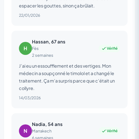
espacer les gouttes, sinon ça brûlait.
22/01/2026
Hassan, 67 ans
H
Vérifié
Fès
2 semaines
J’ai eu un essoufflement et des vertiges. Mon
médecin a soupçonné le timolol et a changé le
traitement. Ça m’a surpris parce que c’était un
collyre.
14/03/2026
Nadia, 54 ans
N
Vérifié
Marrakech
6 semaines