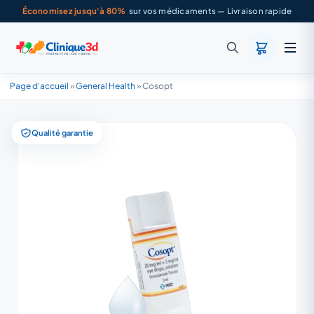
Économisez jusqu'à 80%
sur vos médicaments — Livraison rapide
Page d'accueil
»
General Health
»
Cosopt
Qualité garantie