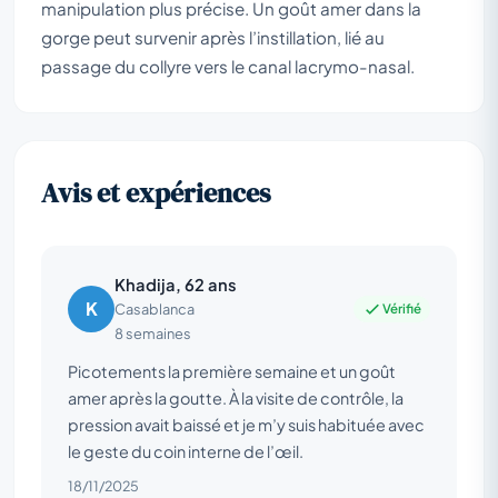
manipulation plus précise. Un goût amer dans la
gorge peut survenir après l’instillation, lié au
passage du collyre vers le canal lacrymo-nasal.
Avis et expériences
Khadija, 62 ans
K
Vérifié
Casablanca
8 semaines
Picotements la première semaine et un goût
amer après la goutte. À la visite de contrôle, la
pression avait baissé et je m’y suis habituée avec
le geste du coin interne de l’œil.
18/11/2025