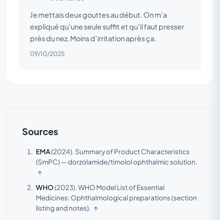
Je mettais deux gouttes au début. On m’a
expliqué qu’une seule suffit et qu’il faut presser
près du nez. Moins d’irritation après ça.
09/10/2025
Sources
EMA
(2024).
Summary of Product Characteristics
(SmPC) — dorzolamide/timolol ophthalmic solution.
↑
WHO
(2023).
WHO Model List of Essential
Medicines: Ophthalmological preparations (section
listing and notes).
↑