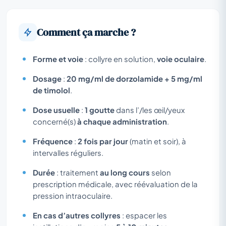
Comment ça marche ?
Forme et voie
: collyre en solution,
voie oculaire
.
Dosage
:
20 mg/ml de dorzolamide + 5 mg/ml
de timolol
.
Dose usuelle
:
1 goutte
dans l’/les œil/yeux
concerné(s)
à chaque administration
.
Fréquence
:
2 fois par jour
(matin et soir), à
intervalles réguliers.
Durée
: traitement
au long cours
selon
prescription médicale, avec réévaluation de la
pression intraoculaire.
En cas d’autres collyres
: espacer les