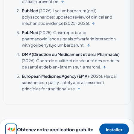
disease prevention.
↑
PubMed
(2026).
Lycium barbarum (goji)
polysaccharides: updated review of clinical and
mechanistic evidence (2025–2026).
↑
PubMed
(2025).
Case reports and
pharmacovigilance signals of warfarin interaction
with goji berry (Lycium barbarum).
↑
DMP (Direction du Medicament et de la Pharmacie)
(2026).
Cadre de qualité et de sécurité des produits
de santé et de bien-être mis sur le marché.
↑
European Medicines Agency (EMA)
(2026).
Herbal
substances: quality, safety and assessment
principles for traditional use.
↑
Obtenez notre application gratuite
Installer