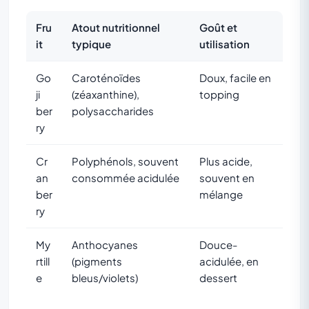
Fru
Atout nutritionnel
Goût et
it
typique
utilisation
Go
Caroténoïdes
Doux, facile en
ji
(zéaxanthine),
topping
ber
polysaccharides
ry
Cr
Polyphénols, souvent
Plus acide,
an
consommée acidulée
souvent en
ber
mélange
ry
My
Anthocyanes
Douce-
rtill
(pigments
acidulée, en
e
bleus/violets)
dessert