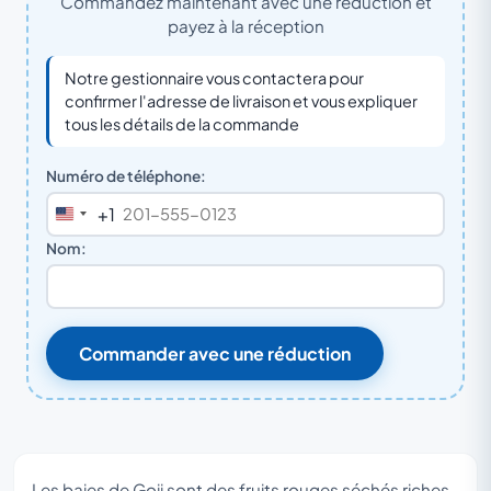
Commandez maintenant avec une réduction et
payez à la réception
Notre gestionnaire vous contactera pour
confirmer l'adresse de livraison et vous expliquer
tous les détails de la commande
Numéro de téléphone:
+1
United
States
Nom:
+1
Commander avec une réduction
Les baies de Goji sont des fruits rouges séchés riches