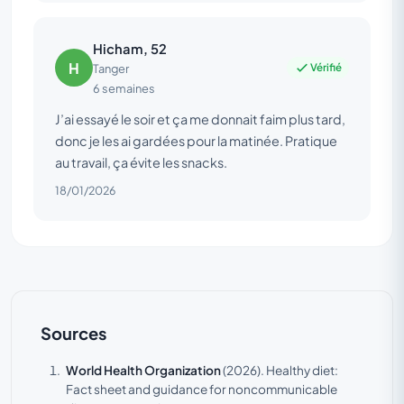
Hicham, 52
H
Vérifié
Tanger
6 semaines
J’ai essayé le soir et ça me donnait faim plus tard,
donc je les ai gardées pour la matinée. Pratique
au travail, ça évite les snacks.
18/01/2026
Sources
World Health Organization
(2026).
Healthy diet:
Fact sheet and guidance for noncommunicable