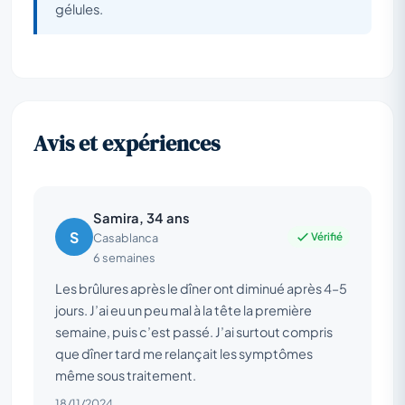
gélules.
Avis et expériences
Samira, 34 ans
S
Vérifié
Casablanca
6 semaines
Les brûlures après le dîner ont diminué après 4–5
jours. J’ai eu un peu mal à la tête la première
semaine, puis c’est passé. J’ai surtout compris
que dîner tard me relançait les symptômes
même sous traitement.
18/11/2024