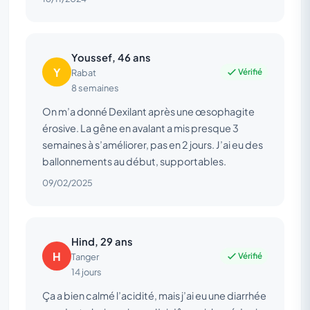
Youssef, 46 ans
Y
Vérifié
Rabat
8 semaines
On m’a donné Dexilant après une œsophagite
érosive. La gêne en avalant a mis presque 3
semaines à s’améliorer, pas en 2 jours. J’ai eu des
ballonnements au début, supportables.
09/02/2025
Hind, 29 ans
H
Vérifié
Tanger
14 jours
Ça a bien calmé l’acidité, mais j’ai eu une diarrhée