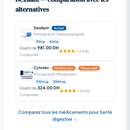
alternatives
Dexilant
Actuel
Principe actif: Dexlansoprazole
30mg
60mg
981.00 DH
À partir de
3.9 (5)
Comprimés
Cytotec
Meilleur prix
Mieux noté
Principe actif: Misoprostol
100mcg
200mcg
324.00 DH
À partir de
4.4 (3)
Comprimés
Comparez tous les médicaments pour Santé
digestive →