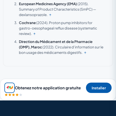
European Medicines Agency (EMA)
(2015).
Summary of Product Characteristics (SmPC) —
dexlansoprazole.
↑
Cochrane
(2024).
Proton pump inhibitors for
gastro-oesophageal reflux disease (systematic
review).
↑
Direction du Médicament et de la Pharmacie
(DMP), Maroc
(2022).
Circulaire d’information sur le
bon usage des médicaments digestifs.
↑
Obtenez notre application gratuite
Installer