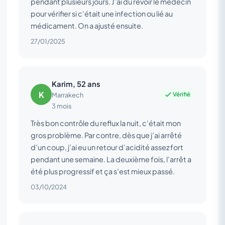
pendant plusieurs jours. J’ai dû revoir le médecin
pour vérifier si c’était une infection ou lié au
médicament. On a ajusté ensuite.
27/01/2025
Karim, 52 ans
K
Vérifié
Marrakech
3 mois
Très bon contrôle du reflux la nuit, c’était mon
gros problème. Par contre, dès que j’ai arrêté
d’un coup, j’ai eu un retour d’acidité assez fort
pendant une semaine. La deuxième fois, l’arrêt a
été plus progressif et ça s’est mieux passé.
03/10/2024