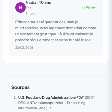
Nadia, 40 ans
N
Vérifié
Fès
1 mois
Efficace sur les régurgitations, mais je
m’attendais à un soulagement immédiat comme
un pansement gastrique. Là, il fallait vraiment le
prendre régulièrement et éviter le café le soir.
22/03/2025
Sources
U.S. Food and Drug Administration (FDA)
(2017).
DEXILANT (dexlansoprazole) — Prescribing
Information (label).
↑