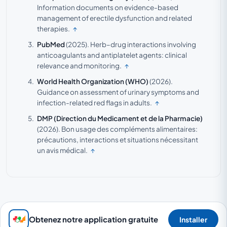
Information documents on evidence-based
management of erectile dysfunction and related
therapies.
↑
PubMed
(2025).
Herb–drug interactions involving
anticoagulants and antiplatelet agents: clinical
relevance and monitoring.
↑
World Health Organization (WHO)
(2026).
Guidance on assessment of urinary symptoms and
infection-related red flags in adults.
↑
DMP (Direction du Medicament et de la Pharmacie)
(2026).
Bon usage des compléments alimentaires:
précautions, interactions et situations nécessitant
un avis médical.
↑
Obtenez notre application gratuite
Installer