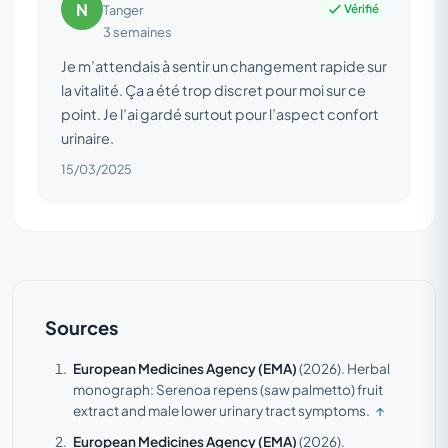
N
Vérifié
Tanger
3 semaines
Je m’attendais à sentir un changement rapide sur
la vitalité. Ça a été trop discret pour moi sur ce
point. Je l’ai gardé surtout pour l’aspect confort
urinaire.
15/03/2025
Sources
European Medicines Agency (EMA)
(2026).
Herbal
monograph: Serenoa repens (saw palmetto) fruit
extract and male lower urinary tract symptoms.
↑
European Medicines Agency (EMA)
(2026).