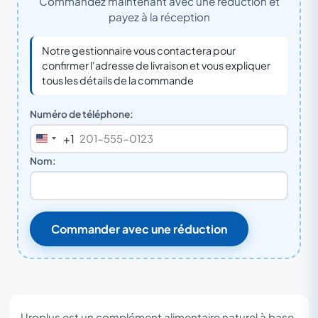
Commandez maintenant avec une réduction et
payez à la réception
Notre gestionnaire vous contactera pour
confirmer l'adresse de livraison et vous expliquer
tous les détails de la commande
Numéro de téléphone:
+1
United
States
Nom:
+1
Commander avec une réduction
Uroplus est un complément alimentaire naturel à base