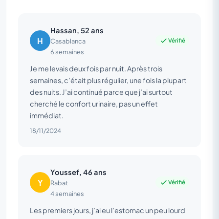
Hassan, 52 ans
H
Vérifié
Casablanca
6 semaines
Je me levais deux fois par nuit. Après trois
semaines, c’était plus régulier, une fois la plupart
des nuits. J’ai continué parce que j’ai surtout
cherché le confort urinaire, pas un effet
immédiat.
18/11/2024
Youssef, 46 ans
Y
Vérifié
Rabat
4 semaines
Les premiers jours, j’ai eu l’estomac un peu lourd