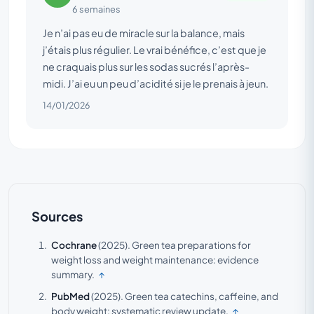
6 semaines
Je n’ai pas eu de miracle sur la balance, mais
j’étais plus régulier. Le vrai bénéfice, c’est que je
ne craquais plus sur les sodas sucrés l’après-
midi. J’ai eu un peu d’acidité si je le prenais à jeun.
14/01/2026
Sources
Cochrane
(2025).
Green tea preparations for
weight loss and weight maintenance: evidence
summary.
↑
PubMed
(2025).
Green tea catechins, caffeine, and
body weight: systematic review update.
↑