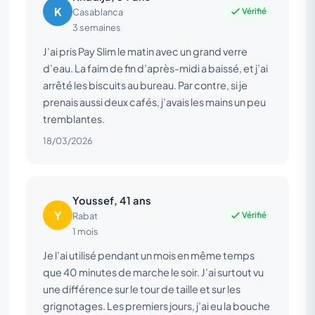
K
Vérifié
Casablanca
3 semaines
J’ai pris Pay Slim le matin avec un grand verre
d’eau. La faim de fin d’après-midi a baissé, et j’ai
arrêté les biscuits au bureau. Par contre, si je
prenais aussi deux cafés, j’avais les mains un peu
tremblantes.
18/03/2026
Youssef, 41 ans
Y
Vérifié
Rabat
1 mois
Je l’ai utilisé pendant un mois en même temps
que 40 minutes de marche le soir. J’ai surtout vu
une différence sur le tour de taille et sur les
grignotages. Les premiers jours, j’ai eu la bouche