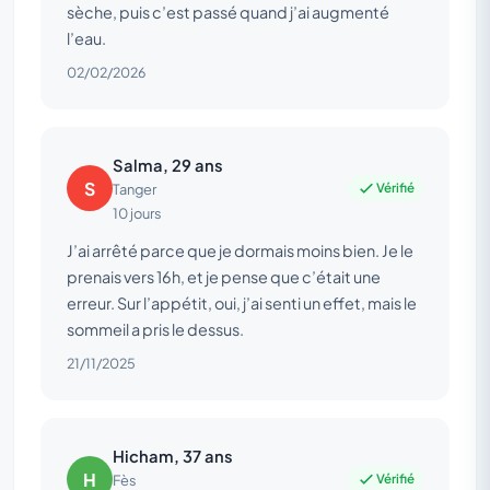
sèche, puis c’est passé quand j’ai augmenté
l’eau.
02/02/2026
Salma, 29 ans
S
Vérifié
Tanger
10 jours
J’ai arrêté parce que je dormais moins bien. Je le
prenais vers 16h, et je pense que c’était une
erreur. Sur l’appétit, oui, j’ai senti un effet, mais le
sommeil a pris le dessus.
21/11/2025
Hicham, 37 ans
H
Vérifié
Fès