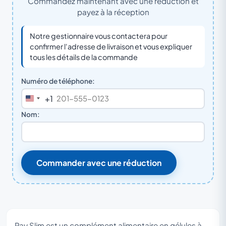
Commandez maintenant avec une réduction et
payez à la réception
Notre gestionnaire vous contactera pour
confirmer l'adresse de livraison et vous expliquer
tous les détails de la commande
Numéro de téléphone:
+1
United
States
Nom:
+1
Commander avec une réduction
Pay Slim est un complément alimentaire en gélules à