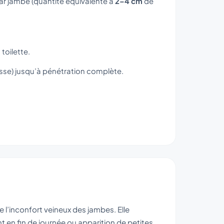
r jambe (quantité équivalente à
2–4 cm
de
toilette.
uisse) jusqu’à pénétration complète.
 l’inconfort veineux des jambes. Elle
t en fin de journée ou apparition de petites