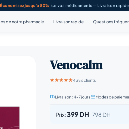
Économisez jusqu'à 80%
sur vos médicaments — Livraison rapide
os de notre pharmacie
Livraison rapide
Questions fréque
Venocalm
4 avis clients
Livraison : 4–7 jours
Modes de paiemen
399 DH
Prix:
798 DH