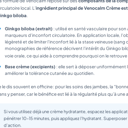
a formule de Venocalm repose sur des
composants de la comp
irculatoire local. L’
ingrédient principal de Venocalm Crème est
inkgo biloba
.
Ginkgo biloba (extrait)
: utilisé en santé vasculaire pour son 
marqueurs d’inconfort circulatoire. En application locale, l’o
légèreté et de limiter l’inconfort lié à la stase veineuse (sang
monographies de référence décrivent l’intérêt du Ginkgo bilo
voie orale, ce qui aide à comprendre pourquoi on le retrouve
Base crème (excipients)
: elle sert à déposer uniformément le
améliorer la tolérance cutanée au quotidien.
e le dis souvent en officine : pour les soins des jambes, la “bonne”
ans y penser, car le bénéfice est lié à la régularité plus qu’à un
Si vous utilisez déjà une crème hydratante, espacez les applica
pénétrer 10–15 minutes, puis appliquez l’hydratant. Superposer
d’action.