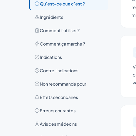
Qu’est-ce que c’est ?
re
mi
Ingrédients
Comment l’utiliser ?
Comment ça marche ?
Indications
V
Contre-indications
c
v
Non recommandé pour
Effets secondaires
Erreurs courantes
Avis des médecins