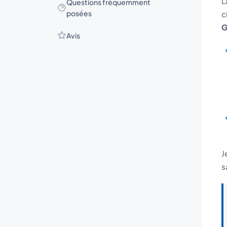
L
Questions fréquemment
posées
c
G
Avis
J
s