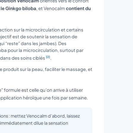
osition Venocalm
orientés vers le confort
 le Ginkgo biloba
, et Venocalm
contient du
action sur la microcirculation et certains
bjectif est de soutenir la sensation de
 qui “reste” dans les jambes). Des
ba pour la microcirculation, surtout par
[2]
 dans des soins ciblés
.
 produit sur la peau, faciliter le massage, et
 formule est celle qu’on arrive à utiliser
e application héroïque une fois par semaine.
tions : mettez Venocalm d’abord, laissez
 immédiatement dilue la sensation