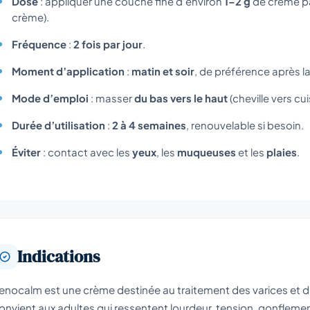
Dose
: appliquer une couche fine d’environ
1–2 g
de crème pa
crème).
Fréquence
:
2 fois par jour
.
Moment d’application
:
matin et soir
, de préférence après la 
Mode d’emploi
: masser
du bas vers le haut
(cheville vers c
Durée d’utilisation
:
2 à 4 semaines
, renouvelable si besoin.
Éviter
: contact avec les
yeux
, les
muqueuses
et les
plaies
.
Indications
enocalm est une crème destinée au traitement des varices et de
onvient aux adultes qui ressentent lourdeur, tension, gonflemen