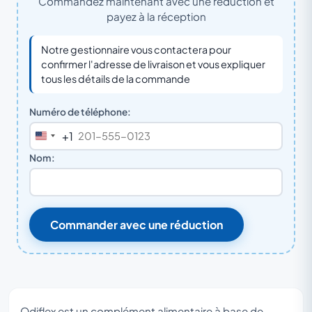
Commandez maintenant avec une réduction et
payez à la réception
Notre gestionnaire vous contactera pour
confirmer l'adresse de livraison et vous expliquer
tous les détails de la commande
Numéro de téléphone:
+1
United
States
Nom:
+1
Commander avec une réduction
Odiflex est un complément alimentaire à base de