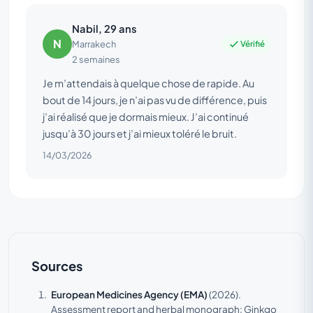
Nabil, 29 ans
N
Vérifié
Marrakech
2 semaines
Je m’attendais à quelque chose de rapide. Au
bout de 14 jours, je n’ai pas vu de différence, puis
j’ai réalisé que je dormais mieux. J’ai continué
jusqu’à 30 jours et j’ai mieux toléré le bruit.
14/03/2026
Sources
European Medicines Agency (EMA)
(2026).
Assessment report and herbal monograph: Ginkgo