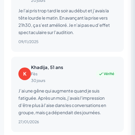
20 jours
Je l’ai pris trop tard le soir au début et j’avais la
tête lourde le matin. En avançant la prise vers
21h30, ça s’est amélioré. Je n’ai pas eu d’effet
spectaculaire sur l’audition.
09/11/2025
Khadija, 51 ans
K
Vérifié
Fès
30 jours
J’ai une gêne qui augmente quand je suis
fatiguée. Après un mois, j’avais l’impression
d’être plus à l’aise dans les conversations en
groupe, mais ça dépendait des journées.
27/01/2026