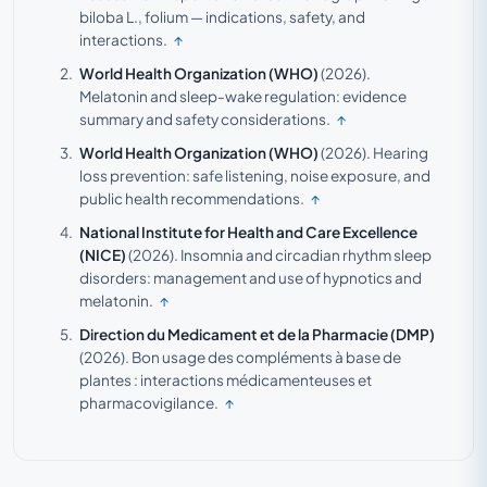
biloba L., folium — indications, safety, and
interactions.
↑
World Health Organization (WHO)
(2026).
Melatonin and sleep-wake regulation: evidence
summary and safety considerations.
↑
World Health Organization (WHO)
(2026).
Hearing
loss prevention: safe listening, noise exposure, and
public health recommendations.
↑
National Institute for Health and Care Excellence
(NICE)
(2026).
Insomnia and circadian rhythm sleep
disorders: management and use of hypnotics and
melatonin.
↑
Direction du Medicament et de la Pharmacie (DMP)
(2026).
Bon usage des compléments à base de
plantes : interactions médicamenteuses et
pharmacovigilance.
↑