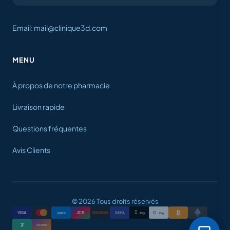
Email: mail@clinique3d.com
MENU
À propos de notre pharmacie
Livraison rapide
Questions fréquentes
Avis Clients
© 2026 Tous droits réservés
₿

VISA
JCB
G
AMEX
SEPA
Pay
Pay
DISCOVER
₮
CRYPTO