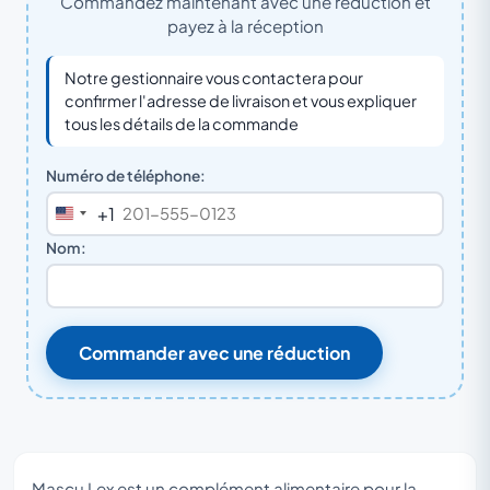
Commandez maintenant avec une réduction et
payez à la réception
Notre gestionnaire vous contactera pour
confirmer l'adresse de livraison et vous expliquer
tous les détails de la commande
Numéro de téléphone:
+1
United
States
Nom:
+1
Commander avec une réduction
Mascu Lex est un complément alimentaire pour la