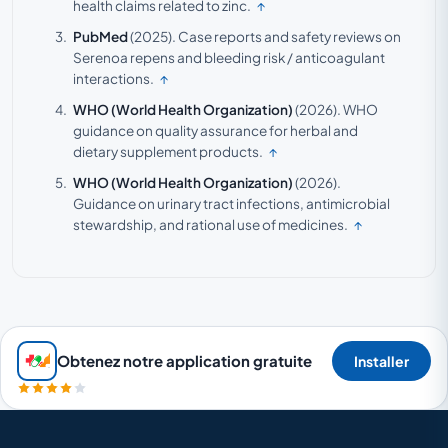
health claims related to zinc.
↑
PubMed
(2025).
Case reports and safety reviews on
Serenoa repens and bleeding risk / anticoagulant
interactions.
↑
WHO (World Health Organization)
(2026).
WHO
guidance on quality assurance for herbal and
dietary supplement products.
↑
WHO (World Health Organization)
(2026).
Guidance on urinary tract infections, antimicrobial
stewardship, and rational use of medicines.
↑
Obtenez notre application gratuite
Installer