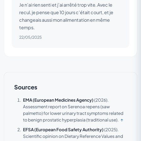
Je n’ai rien senti et j’ai arrêté trop vite. Avec le
recul, je pense que 10 jours c’était court, et je
changeais aussi mon alimentation en même
temps.
22/05/2025
Sources
EMA (European Medicines Agency)
(2026).
Assessment report on Serenoa repens (saw
palmetto) for lower urinary tract symptoms related
to benign prostatic hyperplasia (traditional use).
↑
EFSA (European Food Safety Authority)
(2025).
Scientific opinion on Dietary Reference Values and