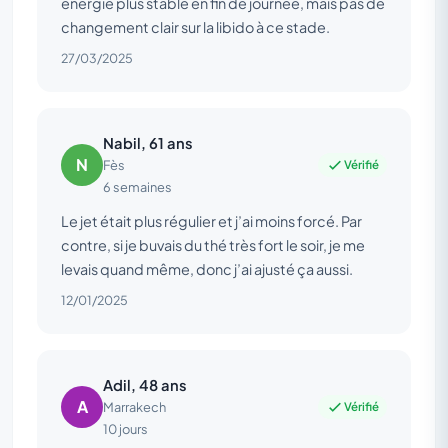
énergie plus stable en fin de journée, mais pas de
changement clair sur la libido à ce stade.
27/03/2025
Nabil, 61 ans
N
Vérifié
Fès
6 semaines
Le jet était plus régulier et j’ai moins forcé. Par
contre, si je buvais du thé très fort le soir, je me
levais quand même, donc j’ai ajusté ça aussi.
12/01/2025
Adil, 48 ans
A
Vérifié
Marrakech
10 jours