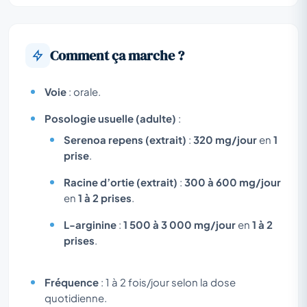
Comment ça marche ?
Voie
: orale.
Posologie usuelle (adulte)
:
Serenoa repens (extrait)
:
320 mg/jour
en
1
prise
.
Racine d’ortie (extrait)
:
300 à 600 mg/jour
en
1 à 2 prises
.
L-arginine
:
1 500 à 3 000 mg/jour
en
1 à 2
prises
.
Fréquence
: 1 à 2 fois/jour selon la dose
quotidienne.