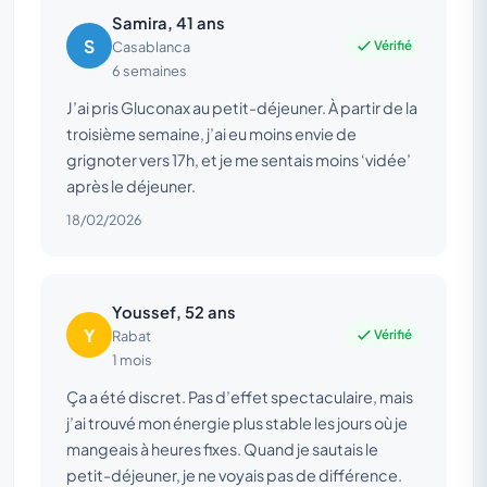
Samira, 41 ans
S
Vérifié
Casablanca
6 semaines
J’ai pris Gluconax au petit-déjeuner. À partir de la
troisième semaine, j’ai eu moins envie de
grignoter vers 17h, et je me sentais moins ‘vidée’
après le déjeuner.
18/02/2026
Youssef, 52 ans
Y
Vérifié
Rabat
1 mois
Ça a été discret. Pas d’effet spectaculaire, mais
j’ai trouvé mon énergie plus stable les jours où je
mangeais à heures fixes. Quand je sautais le
petit-déjeuner, je ne voyais pas de différence.