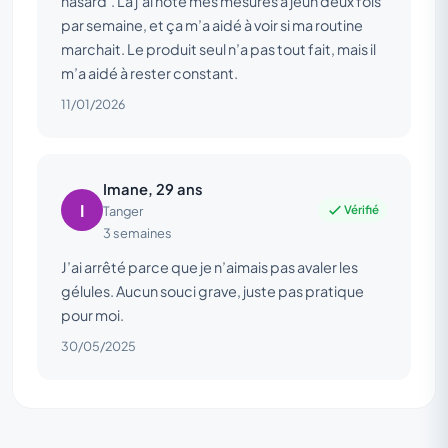
hasard’. Là j’ai noté mes mesures à jeun deux fois
par semaine, et ça m’a aidé à voir si ma routine
marchait. Le produit seul n’a pas tout fait, mais il
m’a aidé à rester constant.
11/01/2026
Imane, 29 ans
I
Vérifié
Tanger
3 semaines
J’ai arrêté parce que je n’aimais pas avaler les
gélules. Aucun souci grave, juste pas pratique
pour moi.
30/05/2025